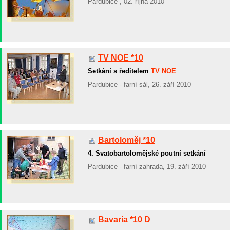
Pardubice , 02. října 2010
TV NOE *10
Setkání s ředitelem
TV NOE
Pardubice - farní sál, 26. září 2010
Bartoloměj *10
4. Svatobartolomějské poutní setkání
Pardubice - farní zahrada, 19. září 2010
Bavaria *10 D