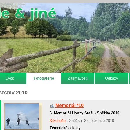
Úvod
Fotogalerie
Zajímavosti
Odkazy
Archiv 2010
Memoriál *10
6. Memoriál Honzy Staši - Sněžka 2010
Krkonoše
- Sněžka, 27. prosince 2010
Tématické odkazy