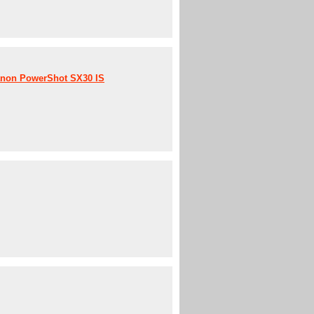
non PowerShot SX30 IS