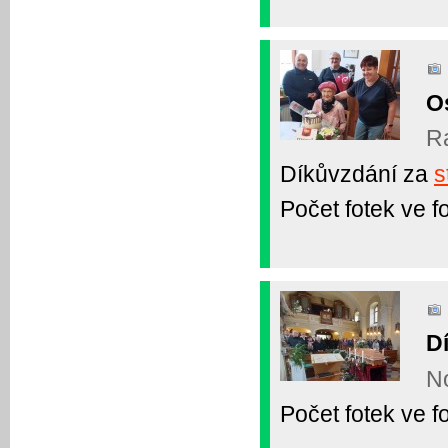
Os
Ra
Díkůvzdání za
s
Počet fotek ve fo
Dí
No
Počet fotek ve fo