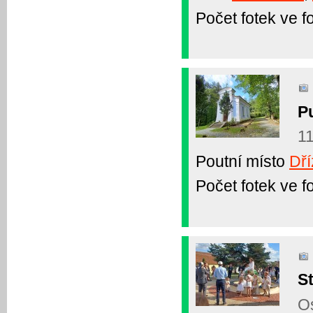
Počet fotek ve fo
P
11
Poutní místo
Dř
Počet fotek ve fo
St
Os