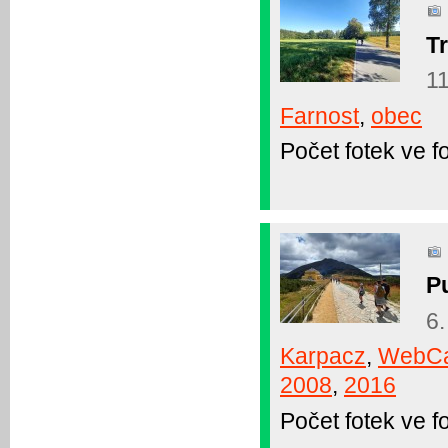
T
11
Farnost
,
obec
Počet fotek ve fo
Pu
6.
Karpacz
,
WebC
2008
,
2016
Počet fotek ve fo