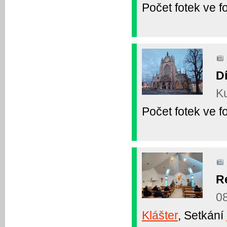
Počet fotek ve fo
D
Ku
Počet fotek ve fo
R
08
Klášter
, Setkání