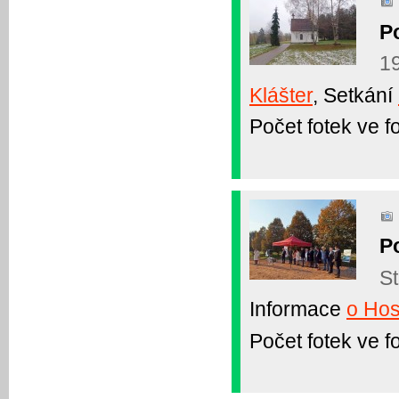
P
19
Klášter
, Setkání
Počet fotek ve fo
P
St
Informace
o Hos
Počet fotek ve fo