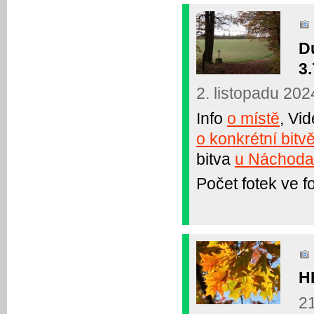
D
3.
2. listopadu 202
Info
o místě
, Vi
o konkrétní bitv
bitva
u Náchoda
Počet fotek ve fo
H
21