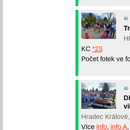
Tr
HK
KC
*23
Počet fotek ve fo
D
v
Hradec Králové,
Více
info
,
info A