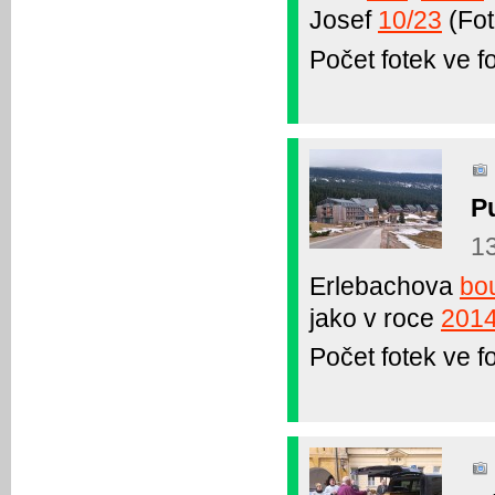
Josef
10/23
(Fot
Počet fotek ve fo
P
1
Erlebachova
bo
jako v roce
201
Počet fotek ve fo