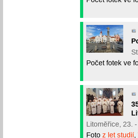
Po
St
Počet fotek ve fo
3
Li
Litoměřice, 23. -
Foto
z let studií
,