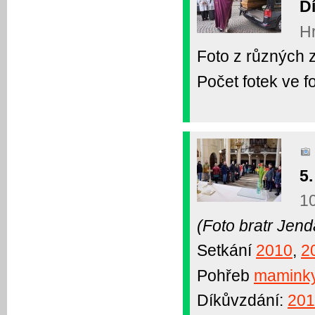
D
Hr
Foto z různých zd
Počet fotek ve fo
5.
1
(Foto bratr Jend
Setkání
2010
,
2
Pohřeb
mamink
Díkůvzdání:
201