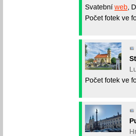
Svatební
web
,
Počet fotek ve fo
S
Lu
Počet fotek ve fo
P
Hr