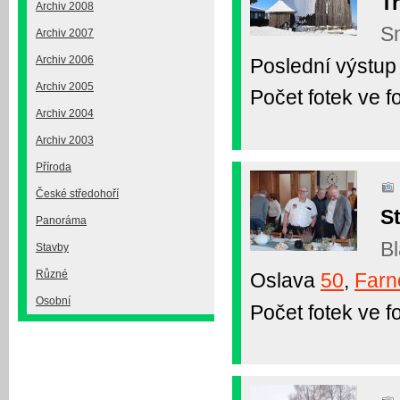
Tr
Archiv 2008
Sn
Archiv 2007
Archiv 2006
Poslední výstu
Archiv 2005
Počet fotek ve fo
Archiv 2004
Archiv 2003
Příroda
České středohoří
St
Panoráma
Bl
Stavby
Různé
Oslava
50
,
Farn
Osobní
Počet fotek ve fo