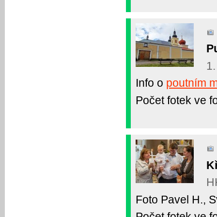
P
1.
Info o
poutním m
Počet fotek ve fo
K
HK
Foto Pavel H., 
Počet fotek ve fo