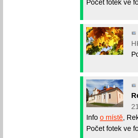
Počet fotek ve fo
HK
Po
R
21
Info
o místě
, Re
Počet fotek ve fo