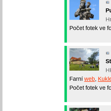
P
Hr
Počet fotek ve fo
St
H
Farní
web
,
Kukl
Počet fotek ve fo