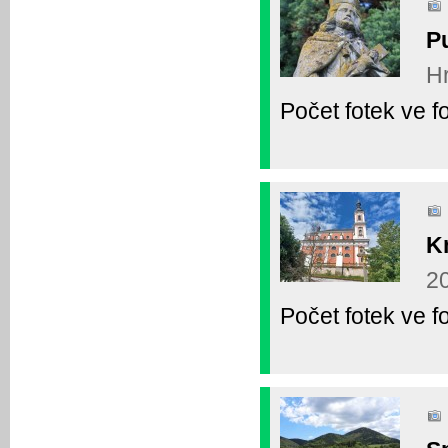
P
Hr
Počet fotek ve fo
K
20
Počet fotek ve fo