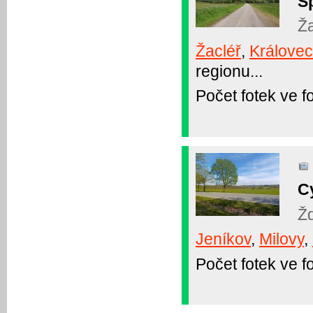
Sp
Ža
Žacléř
,
Královec
regionu...
Počet fotek ve fo
C
Ž
Jeníkov
,
Milovy
,
Počet fotek ve fo