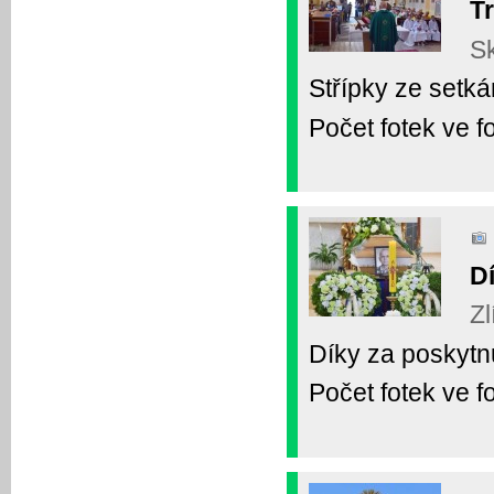
Tr
Sk
Střípky ze setká
Počet fotek ve fo
D
Zl
Díky za poskytn
Počet fotek ve fo