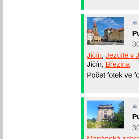
Pu
3
Jičín
,
Jezuité v 
Jičín,
Březina
Počet fotek ve fo
Pu
3
Mariánská zahr