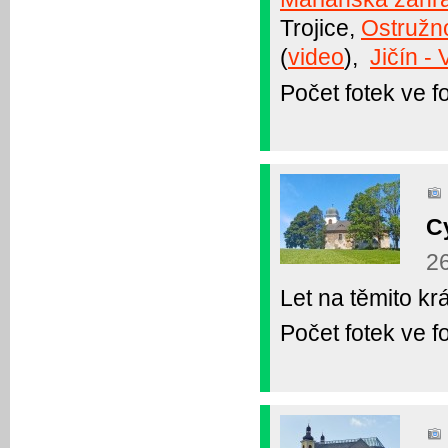
Trojice,
Ostružn
(
video
),
Jičín -
Počet fotek ve fo
C
2
Let na těmito k
Počet fotek ve fo