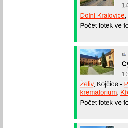
1
Dolní Kralovice
,
Počet fotek ve fo
C
1
Želiv
, Kojčice -
P
krematorium
,
Kř
Počet fotek ve fo