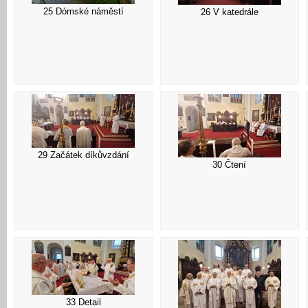
25 Dómské náměstí
26 V katedrále
29 Začátek díkůvzdání
30 Čtení
33 Detail