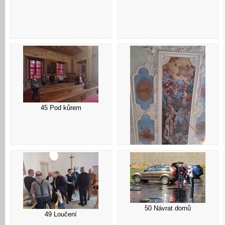
45 Pod kůrem
46 Strop kaple
50 Návrat domů
49 Loučení