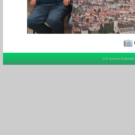
F
© P. Antonín Forbelsk