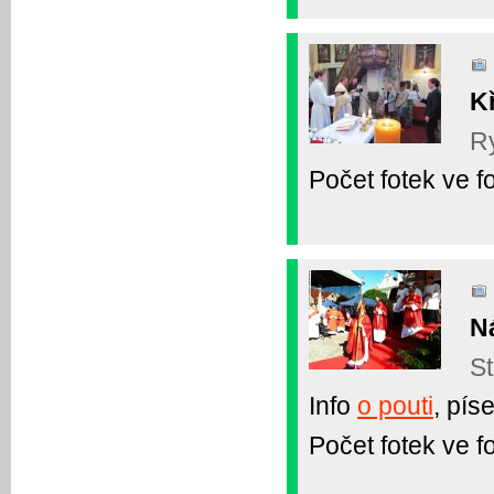
K
Ry
Počet fotek ve fo
N
St
Info
o pouti
, pís
Počet fotek ve fo