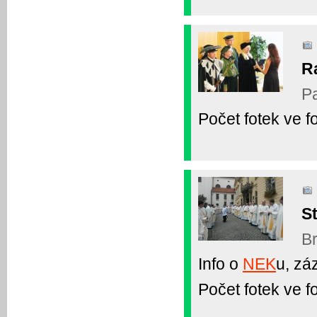
R
Pa
Počet fotek ve fo
S
Br
Info o
NEK
u, z
Počet fotek ve fo