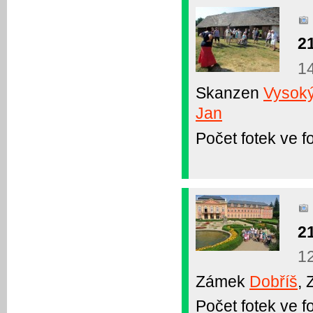
2
14
Skanzen
Vysok
Jan
Počet fotek ve fo
2
1
Zámek
Dobříš
, 
Počet fotek ve fo