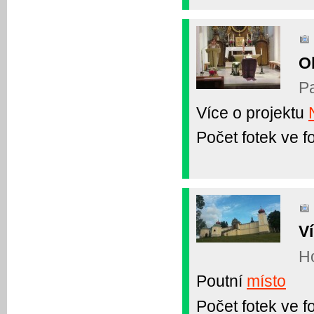
O
Pa
Více o projektu
Počet fotek ve fo
V
Ho
Poutní
místo
Počet fotek ve fo