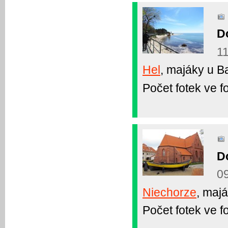
Do
11
Hel
, majáky u B
Počet fotek ve fo
Do
09
Niechorze
, maj
Počet fotek ve fo