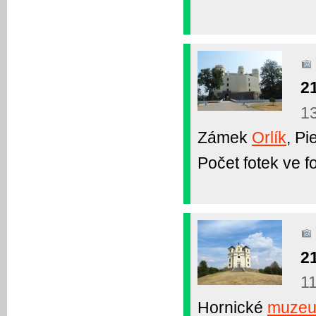
2
1
Zámek
Orlík
, Pi
Počet fotek ve fo
2
11
Hornické
muze