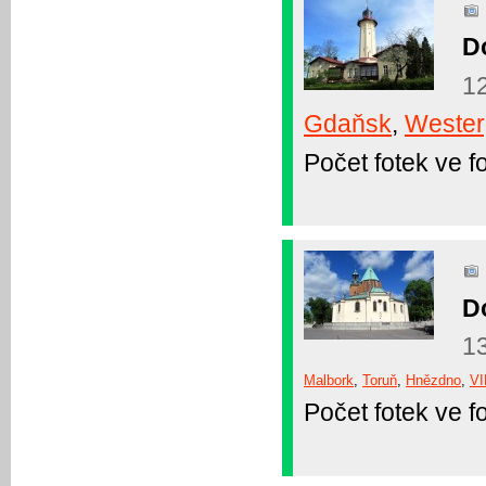
Do
12
Gdaňsk
,
Wester
Počet fotek ve fo
Do
13
Malbork
,
Toruň
,
Hnězdno
,
V
Počet fotek ve fo