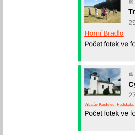
T
2
Horní Bradlo
Počet fotek ve fo
C
2
Vrbatův Kostelec
,
Podskála
Počet fotek ve fo