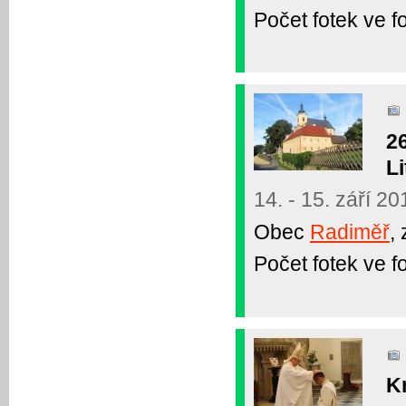
Počet fotek ve fo
2
Li
14. - 15. září 20
Obec
Radiměř
,
Počet fotek ve fo
K