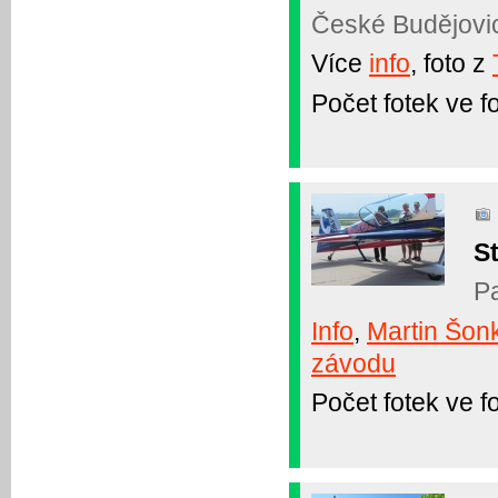
České Budějovic
Více
info
, foto z
Počet fotek ve fo
St
Pa
Info
,
Martin Šon
závodu
Počet fotek ve fo