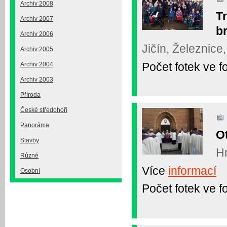
Archiv 2008
Tr
Archiv 2007
b
Archiv 2006
Jičín, Železnice
Archiv 2005
Počet fotek ve fo
Archiv 2004
Archiv 2003
Příroda
České středohoří
Panoráma
O
Stavby
Hr
Různé
Více
informací
Osobní
Počet fotek ve fo