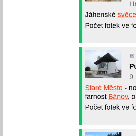
Hr
Jáhenské
svěce
Počet fotek ve fo
P
9.
Staré Město
- no
farnost
Bánov
, 
Počet fotek ve fo