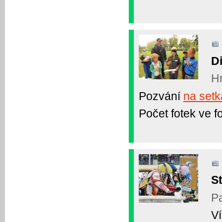
Di
Hr
Pozvání
na setk
Počet fotek ve fo
St
Pa
V