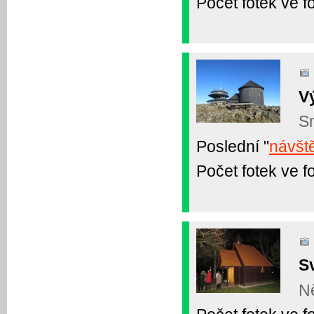
Počet fotek ve fo
Vý
Sn
Poslední "
návšt
Počet fotek ve fo
S
Ně