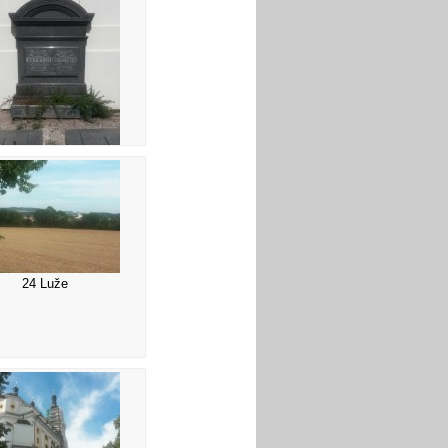
20 Hrob biskupa
24 Luže