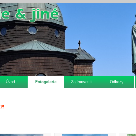
Úvod
Fotogalerie
Zajímavosti
Odkazy
015