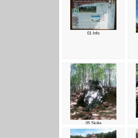
01 Info
05 Skála