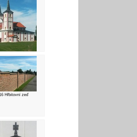
Kostel sv. Markéty
16 Hřbitovní zeď