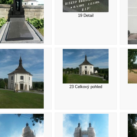
19 Detail
18 Hrob biskupa
23 Celkový pohled
22 Kaple