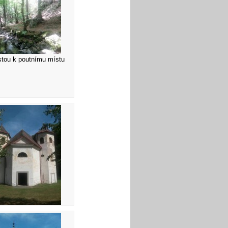
stou k poutnímu místu
stel sv. Jana Křtitele