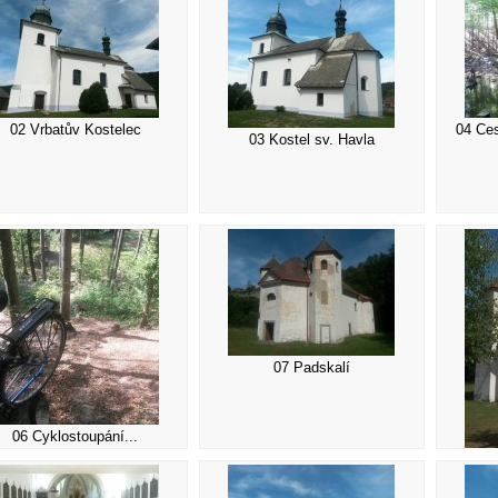
02 Vrbatův Kostelec
04 Ce
03 Kostel sv. Havla
07 Padskalí
06 Cyklostoupání...
08 Ko