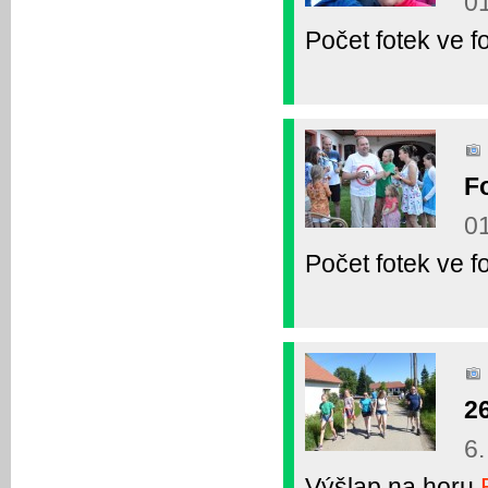
01
Počet fotek ve fo
F
01
Počet fotek ve fo
2
6.
Výšlap na horu