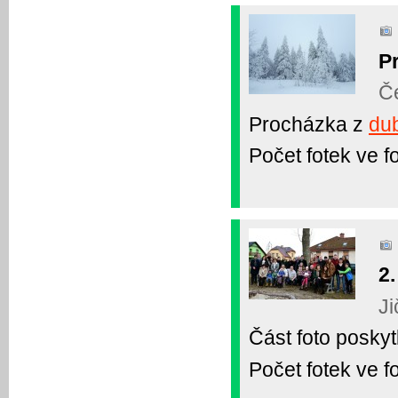
P
Č
Procházka z
du
Počet fotek ve fo
2.
Ji
Část foto poskyt
Počet fotek ve fo