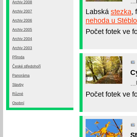
..
Archiv 2008
Labská
stezka
,
Archiv 2007
nehoda u Stébl
Archiv 2006
Počet fotek ve fo
Archiv 2005
Archiv 2004
Archiv 2003
Příroda
České středohoří
C
Panoráma
..
Stavby
Počet fotek ve fo
Různé
Osobní
St