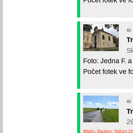
Počet fotek ve fo
Tr
Sk
Foto: Jedna F. a 
Počet fotek ve fo
Tr
2
Miletín
,
Dachovy
,
Hořický C