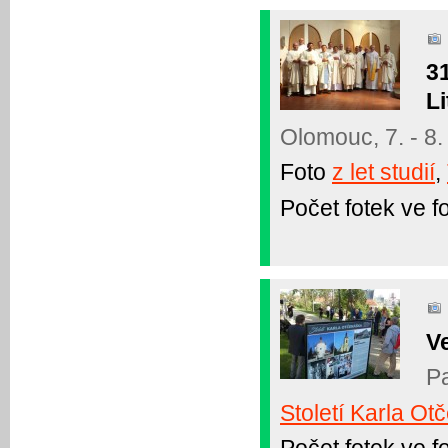
3
Li
Olomouc, 7. - 8.
Foto
z let studií
,
Počet fotek ve fo
V
Pa
Století Karla O