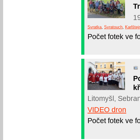
T
19
Svratka
,
Svratouch
,
Karlštej
Počet fotek ve fo
P
kř
Litomyšl, Sebran
VIDEO dron
Počet fotek ve fo