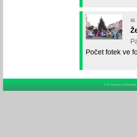
Ž
Pa
Počet fotek ve fo
© P. Antonín Forbelsk