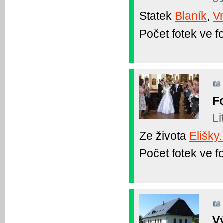
Statek
Blaník
,
Vr
Počet fotek ve fo
Fo
Li
Ze života
Elišky.
Počet fotek ve fo
V