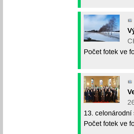
Vý
C
Počet fotek ve fo
V
26
13. celonárodní
Počet fotek ve fo