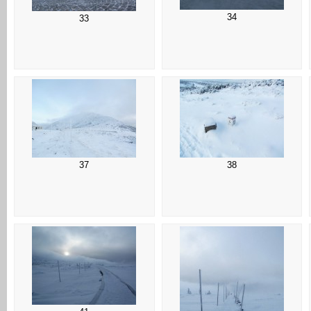
34
33
37
38