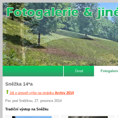
Úvod
Fotogaleri
Sněžka 14*a
Jdi o úroveň výše na stránku
Archiv 2014
Pec pod Sněžkou, 27. prosince 2014
Tradiční výstup na Sněžku