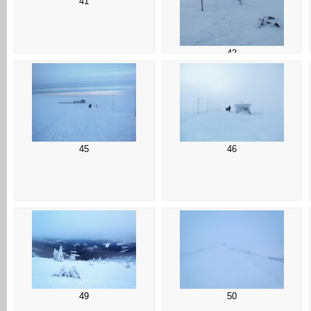
41
42
45
46
49
50