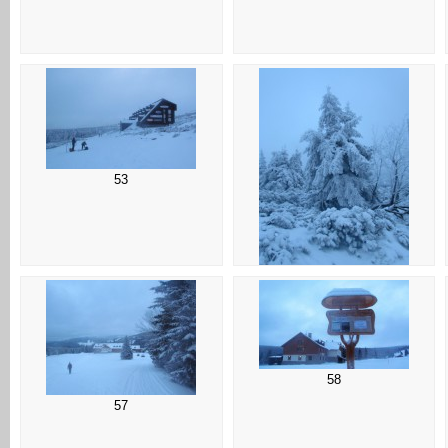
53
54
58
57