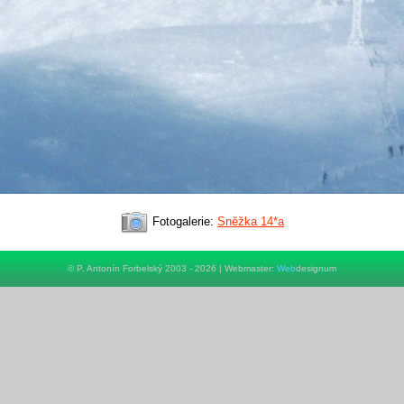
Fotogalerie:
Sněžka 14*a
© P. Antonín Forbelský 2003 - 2026 | Webmaster:
Web
designum