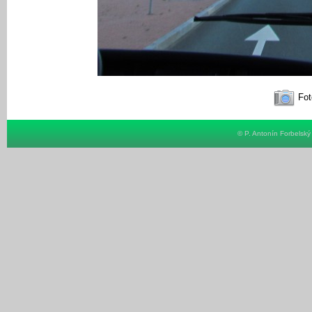
Fot
© P. Antonín Forbelsk