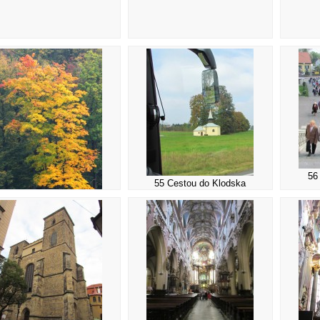
56
55 Cestou do Klodska
54 Barvy podzimu