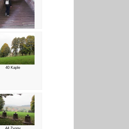
36 Svaté schody
40 Kaple
44 Zvony