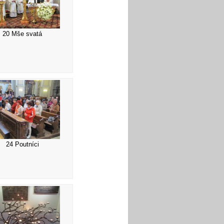
20 Mše svatá
24 Poutníci