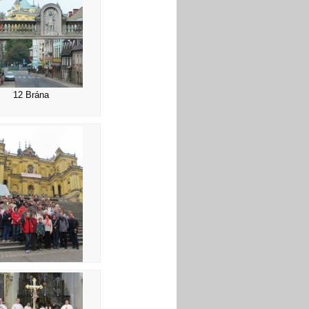
12 Brána
6 Společná fotka