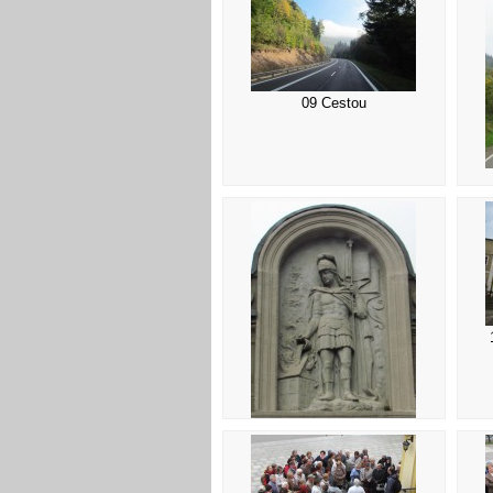
09 Cestou
13 Sv. Florián