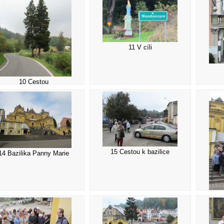
11 V cíli
10 Cestou
15 Cestou k bazilice
14 Bazilika Panny Marie
1