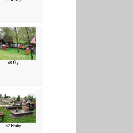
48 Úly
52 Hroby