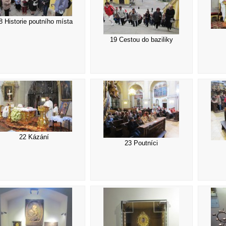
8 Historie poutního místa
19 Cestou do baziliky
22 Kázání
23 Poutníci