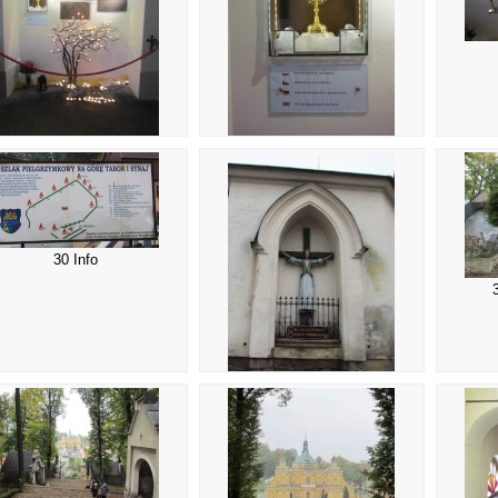
26 Svatý papež
27 Ostatky
30 Info
31 Sv. Starosta