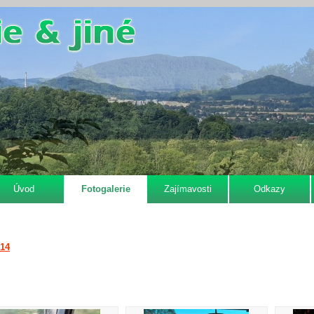
Úvod
Fotogalerie
Zajímavosti
Odkazy
014