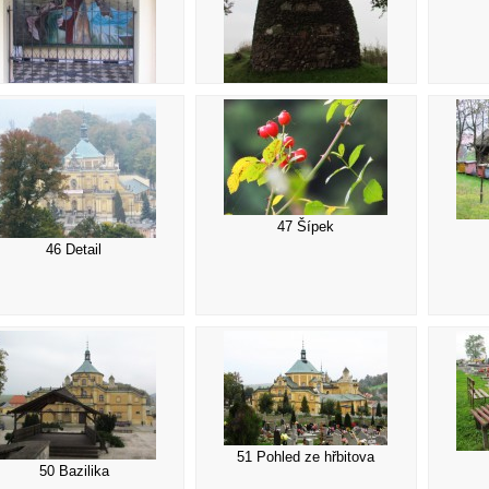
43 Pomník
42 Obraz
47 Šípek
46 Detail
51 Pohled ze hřbitova
50 Bazilika