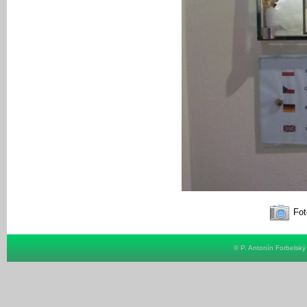
Fot
© P. Antonín Forbelsk