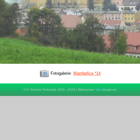
Fotogalerie:
Wambeřice *14
© P. Antonín Forbelský 2003 - 2026 | Webmaster:
Web
designum