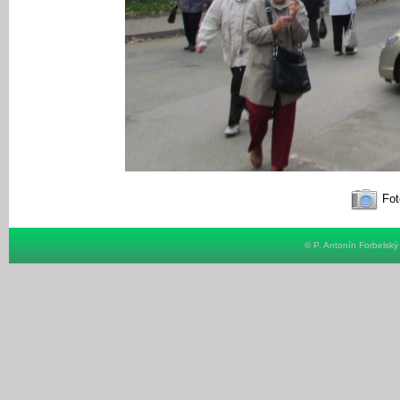
Fot
© P. Antonín Forbelsk