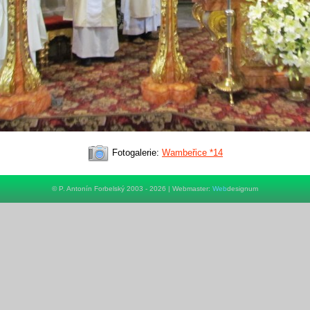
Fotogalerie:
Wambeřice *14
© P. Antonín Forbelský 2003 - 2026 | Webmaster:
Web
designum