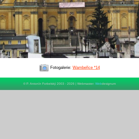
Fotogalerie:
Wambeřice *14
© P. Antonín Forbelský 2003 - 2026 | Webmaster:
Web
designum