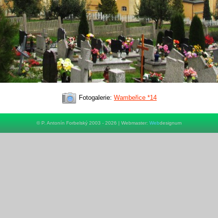
Fotogalerie:
Wambeřice *14
© P. Antonín Forbelský 2003 - 2026 | Webmaster:
Web
designum