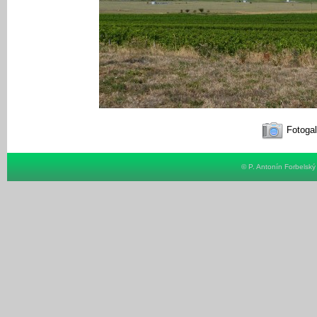
Fotogal
© P. Antonín Forbelsk