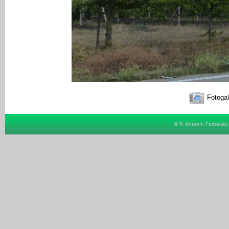
Fotogal
© P. Antonín Forbelsk