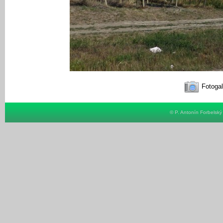
Fotogal
© P. Antonín Forbelsk