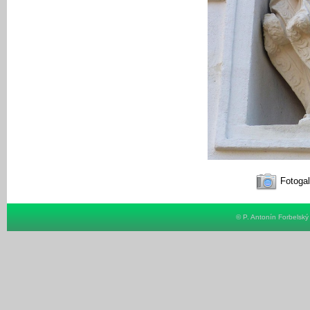
Fotogal
© P. Antonín Forbelsk