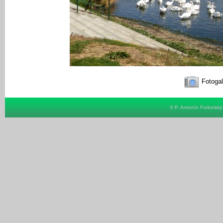
Fotogal
© P. Antonín Forbelsk