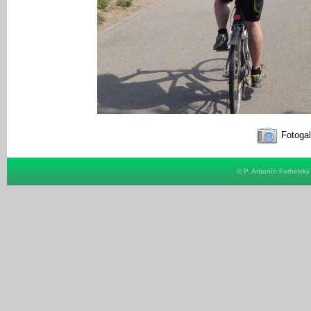
Fotogal
© P. Antonín Forbelsk