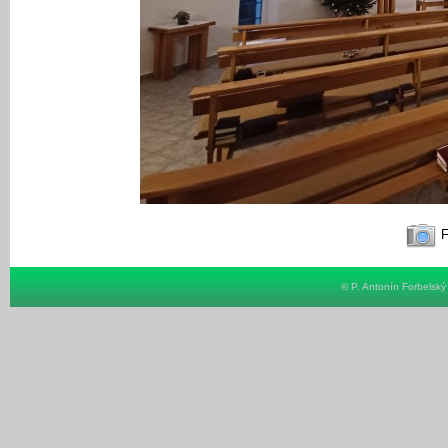
F
© P. Antonín Forbelsk