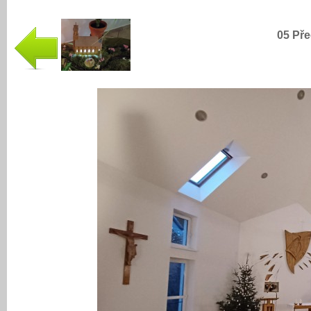
05 Pře