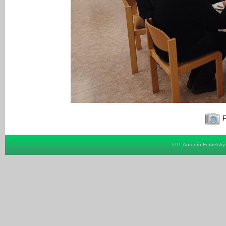
F
© P. Antonín Forbelsk