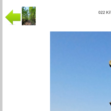
022 Kř