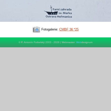
Fotogalerie:
CMBF 36 *25
© P. Antonín Forbelský 2003 - 2026 | Webmaster:
Web
designum