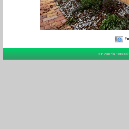
Fot
© P. Antonín Forbelsk