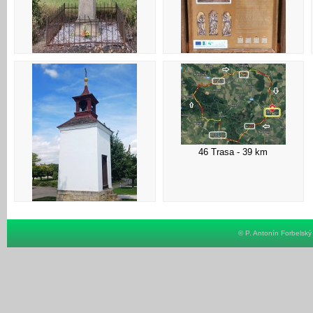
41 Libáň - socha sv. Václava
42 Libáň - info u kostela
46 Trasa - 39 km
45 Únětice - kaple
© P. Antonín Forbelsk