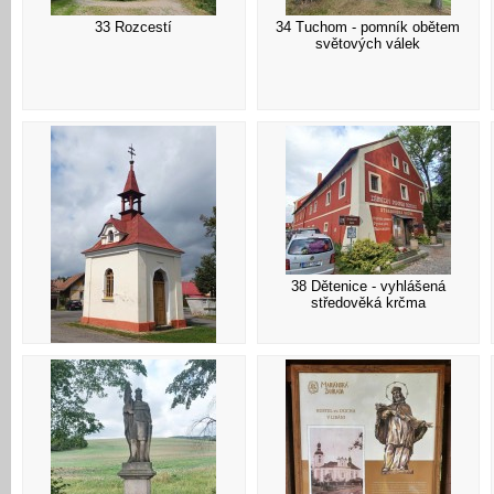
33 Rozcestí
34 Tuchom - pomník obětem
světových válek
38 Dětenice - vyhlášená
středověká krčma
37 Kaple na návsi