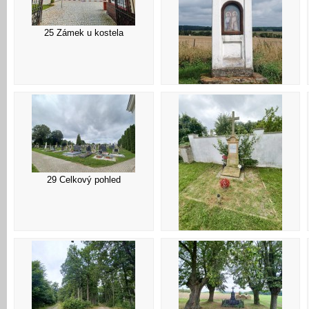
25 Zámek u kostela
26 Kaple u hřbitova
29 Celkový pohled
30 Hrob řeholnic