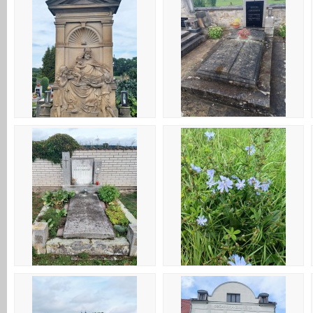
10 Hrob dědečka a babičky
09 Náhrobek
13 Hrob pratety, strýčka a tety
14 Květy u cesty