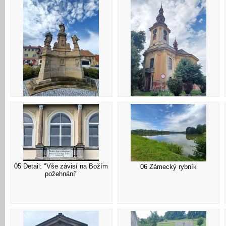
01 Kopidlno - sousoší Panny
02 Kostel sv. Jakuba Staršího
Marie
05 Detail: "Vše závisí na Božím
06 Zámecký rybník
požehnání"