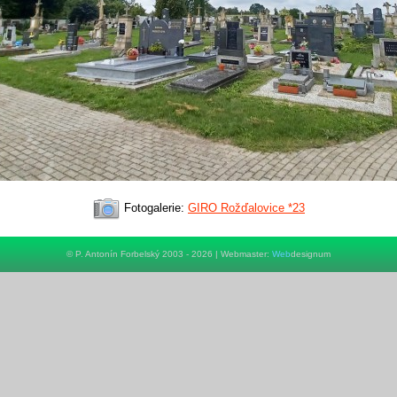
Fotogalerie:
GIRO Rožďalovice *23
© P. Antonín Forbelský 2003 - 2026 | Webmaster:
Web
designum