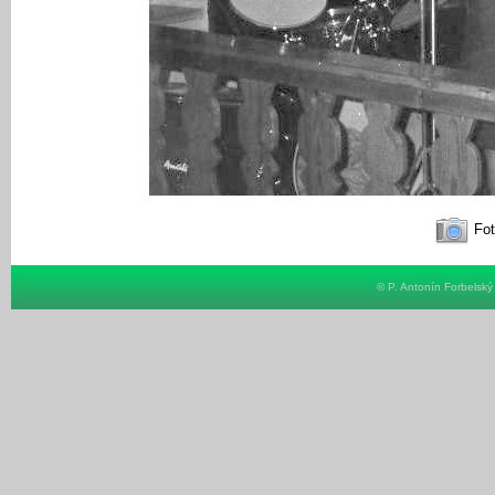
Fot
© P. Antonín Forbelsk