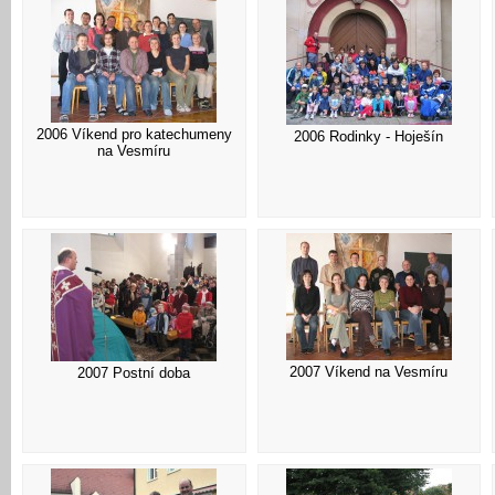
2006 Víkend pro katechumeny
2006 Rodinky - Hoješín
na Vesmíru
2007 Víkend na Vesmíru
2007 Postní doba