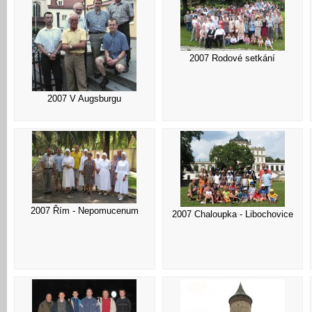
2007 Rodové setkání
2007 V Augsburgu
2007 Řím - Nepomucenum
2007 Chaloupka - Libochovice