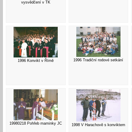
vysvědčení v TK
1996 Tradiční rodové setkání
1996 Konvikt v Římě
19980218 Pohřeb maminky JC
1998 V Harachově s konviktem