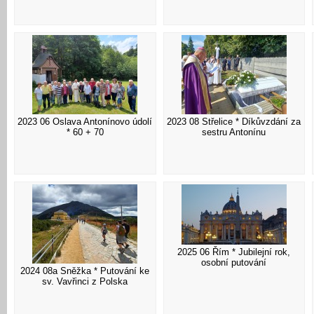
2023 06 Oslava Antonínovo údolí
2023 08 Střelice * Díkůvzdání za
* 60 + 70
sestru Antonínu
2025 06 Řím * Jubilejní rok,
osobní putování
2024 08a Sněžka * Putování ke
sv. Vavřinci z Polska