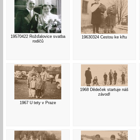
19570422 Rožďalovice svatba
19630324 Cestou ke křtu
rodičů
1968 Dědeček startuje náš
závod!
1967 U tety v Praze