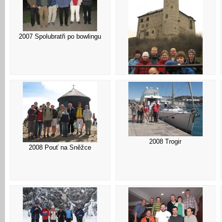
2007 Spolubratři po bowlingu
2007 S chaloupkáři - Kuňka
2008 Trogir
2008 Pouť na Sněžce