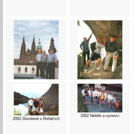
2000 S Kájou a Michalem
1999 Odchod do Prahy je jistý...
2002 Neteře a synovci
2002 Dovolená v Roháčích