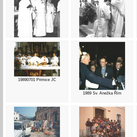
1989 Velikonoce JC
19890624 Kněžské svěcení HK
19890701 Primice JC
1989 Sv. Anežka Řím