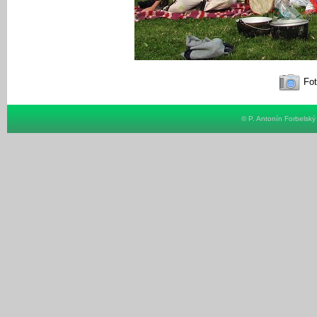
Fot
© P. Antonín Forbelsk