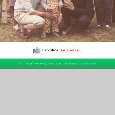
Fotogalerie:
Jak život šel...
© P. Antonín Forbelský 2003 - 2026 | Webmaster:
Web
designum