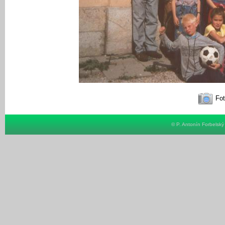
Fot
© P. Antonín Forbelsk