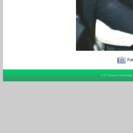
Fot
© P. Antonín Forbelsk