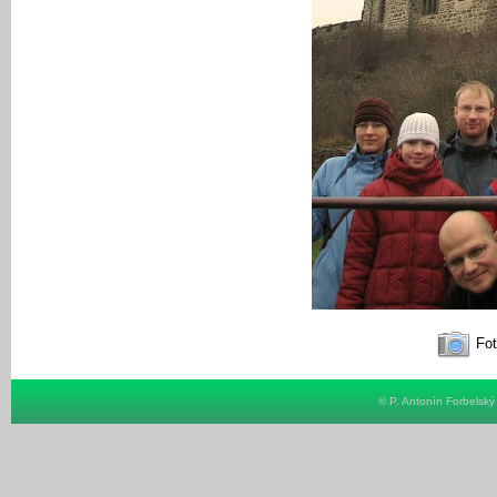
Fot
© P. Antonín Forbelsk