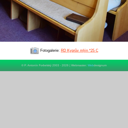
Fotogalerie:
RD Kyprův mlýn *25 C
© P. Antonín Forbelský 2003 - 2026 | Webmaster:
Web
designum