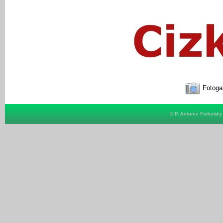
Fotogal
© P. Antonín Forbelsk