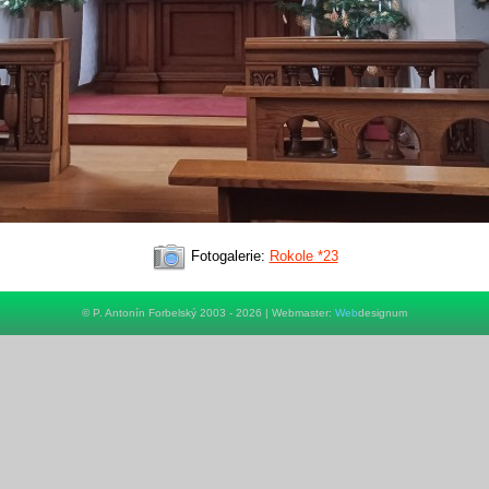
Fotogalerie:
Rokole *23
© P. Antonín Forbelský 2003 - 2026 | Webmaster:
Web
designum