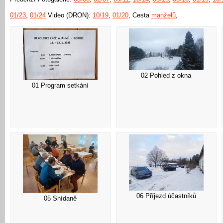
01/23
,
01/24
Video (DRON):
10/19
,
01/20
, Cesta
manželů
,
02 Pohled z okna
01 Program setkání
06 Příjezd účastníků
05 Snídaně