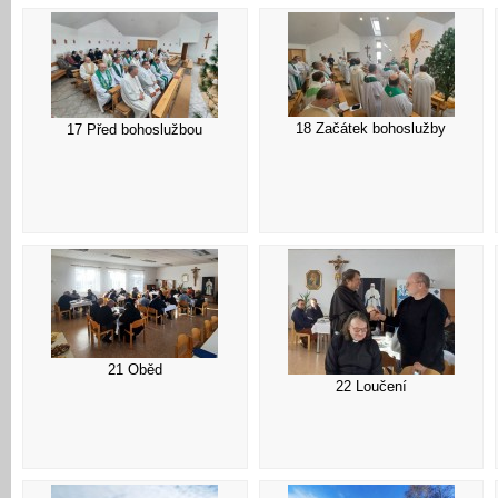
14 Detail
18 Začátek bohoslužby
17 Před bohoslužbou
21 Oběd
22 Loučení