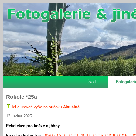
Úvod
Fotogaleri
Rokole *25a
Jdi o úroveň výše na stránku
Aktuálně
13. ledna 2025
Rekolekce pro kněze a jáhny
Předchzí Fotogalerie:
03/06
,
02/07
,
09/11
,
10/14
,
03/15
,
03/18
,
01/19
,
10/