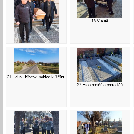
18 V autě
17 Před kostelem
21 Holín - hřbitov, pohled k Jičínu
22 Hrob rodičů a prarodičů