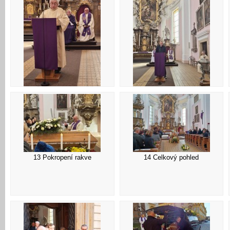
10 Čtení
09 Čtení
13 Pokropení rakve
14 Celkový pohled