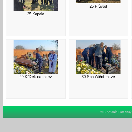
26 Průvod
25 Kapela
29 Křížek na rakev
30 Spouštění rakve
© P. Antonín Forbelsk