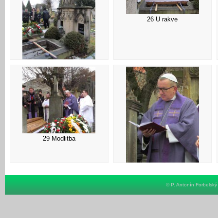
26 U rakve
25 Hrob
29 Modlitba
30 Modlitba
© P. Antonín Forbelsk