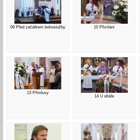
09 Před začátkem bohoslužby
10 Přivítání
13 Přímluvy
14 U oltáře