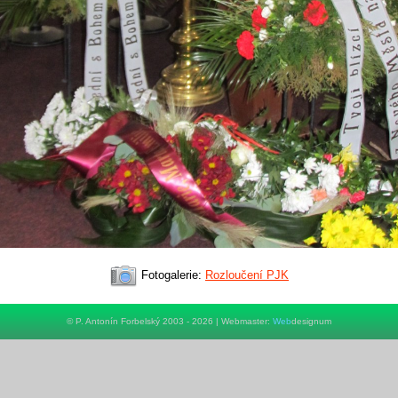
Fotogalerie:
Rozloučení PJK
© P. Antonín Forbelský 2003 - 2026 | Webmaster:
Web
designum