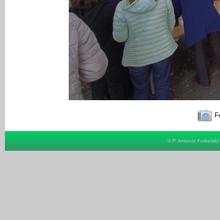
Fo
© P. Antonín Forbelsk