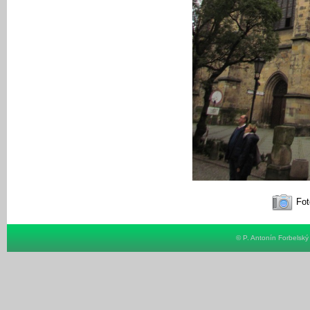
Fot
© P. Antonín Forbelsk