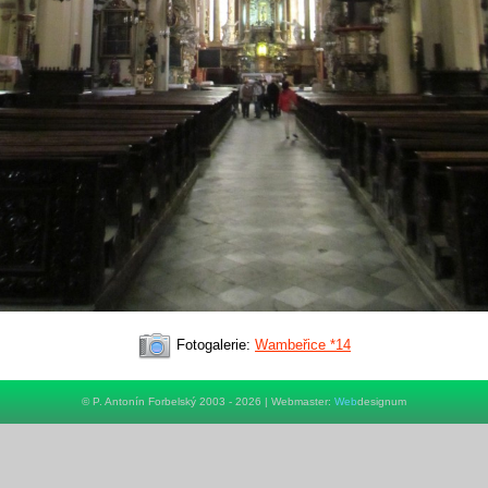
Fotogalerie:
Wambeřice *14
© P. Antonín Forbelský 2003 - 2026 | Webmaster:
Web
designum