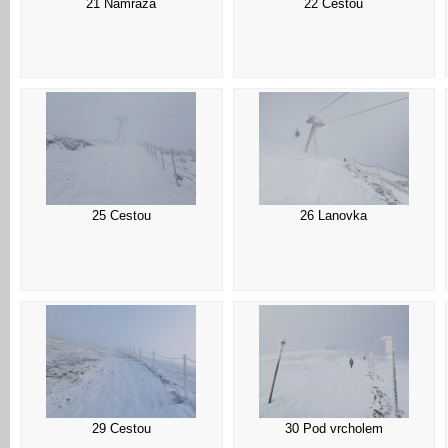
21 Námraza
22 Cestou
25 Cestou
26 Lanovka
29 Cestou
30 Pod vrcholem