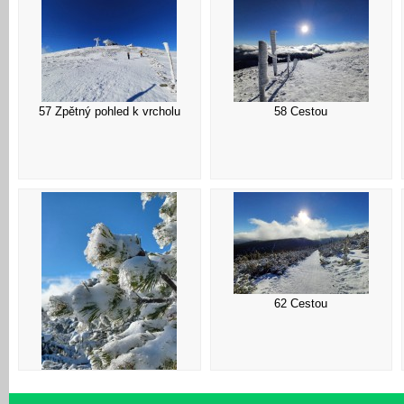
57 Zpětný pohled k vrcholu
58 Cestou
62 Cestou
61 Námraza