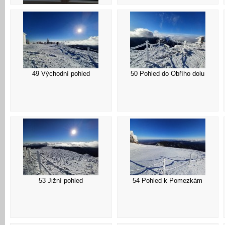
45 Okno
49 Východní pohled
50 Pohled do Obřího dolu
53 Jižní pohled
54 Pohled k Pomezkám