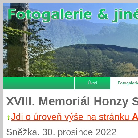
Úvod
Fotogaleri
XVIII. Memoriál Honzy S
Jdi o úroveň výše na stránku
A
Sněžka, 30. prosince 2022