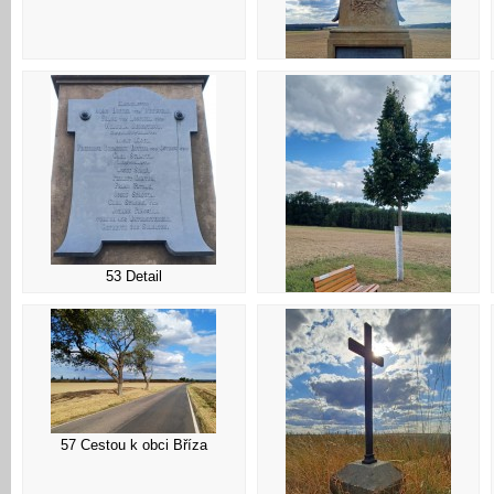
50 Pomník připomíná rakouský
74. pěší pluk z Jičína
53 Detail
54 Lavička
57 Cestou k obci Bříza