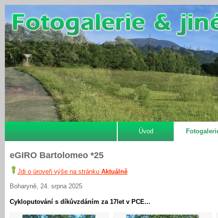
Úvod
Fotogaleri
eGIRO Bartolomeo *25
Jdi o úroveň výše na stránku
Aktuálně
Boharyně, 24. srpna 2025
Cykloputování s díkůvzdáním za 17let v PCE...