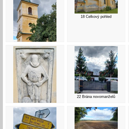
18 Celkový pohled
17 Boharyně - kostel sv.
Bartoloměje
22 Brána novomanželů
21 Náhrobek ve věži kostela