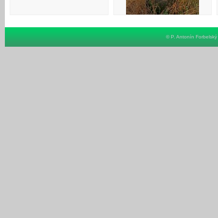
58 Křížek 1866
© P. Antonín Forbelsk