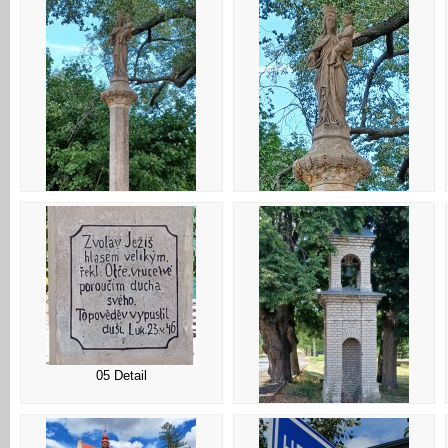
02 Detail
01 Kukleny - Socha sv. Panny
Marie
05 Detail
06 Urbanice - zvonice