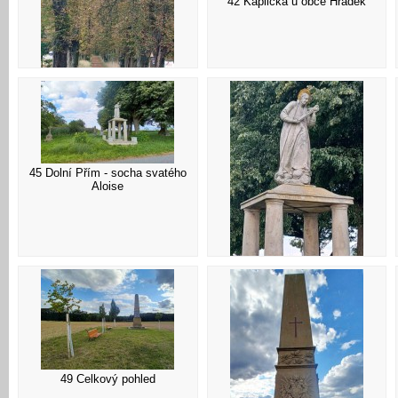
42 Kaplička u obce Hrádek
41 Alej u zámku
45 Dolní Přím - socha svatého
Aloise
46 Detail
49 Celkový pohled